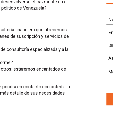
a desenvolverse eficazmente en el
político de Venezuela?
No
y
sultoría financiera que ofrecemos
ape
Em
lanes de suscripción y servicios de
*
Dir
e consultoría especializada y a la
de
cor
As
nforme?
ele
sotros: estaremos encantados de
Me
*
 pondrá en contacto con usted a la
n más detalle de sus necesidades