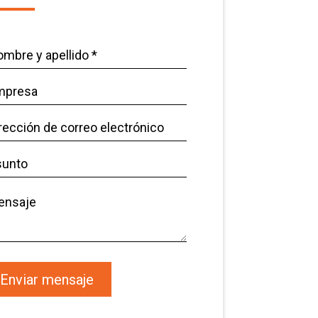
mbre
llidos
presa
ección
reo
unto
ctrónico
nsaje